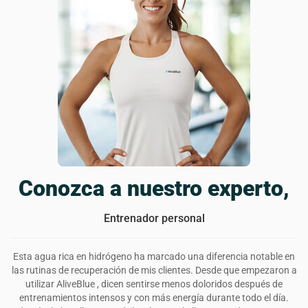
La mejor botella de agua reutilizable
alive blue es una botella de agua de aspecto muy chulo
que además infusiona sus bebidas con cositas extra para
reaaaalmente mejorar su salud. me siento mejor, mi piel
está resplandeciente y tengo más energía. me encanta
esta botella y seguiré usándola durante mucho tiempo.
¿Le ha resultado útil esta reseña?
6
0
Conozca a nuestro experto,
Entrenador personal
Esta agua rica en hidrógeno ha marcado una diferencia notable en
las rutinas de recuperación de mis clientes. Desde que empezaron a
utilizar AliveBlue , dicen sentirse menos doloridos después de
entrenamientos intensos y con más energía durante todo el día.