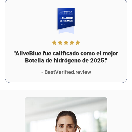
¿Le ha resultado útil esta reseña?
17
0
Hugo J.
2 días atrás
Cliente verificado
Recomiendo este producto
Sorprendente compra
"AliveBlue fue calificado como el mejor
¡Me encanta este frasco! Desde que empecé a usarla, me
Botella de hidrógeno de 2025."
siento más sana y concentrada. El agua de hidrógeno
también me ha ayudado con mi digestión. Mi única
- BestVerified.review
sugerencia sería añadir algo de agarre al diseño para
facilitar su transporte, ¡pero aun así ha sido increíble para
mí!
¿Le ha resultado útil esta reseña?
14
0
Aarón M.
2 días atrás
Cliente verificado
Recomiendo este producto