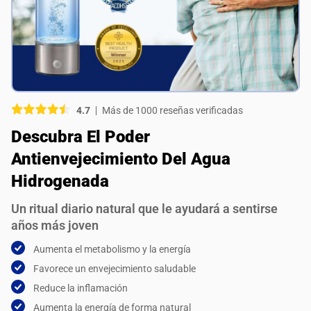
Fotografía (opcional)
Seleccione sus imágenes
Seleccione sus imágenes
4.7
Más de 1000 reseñas verificadas
¿Recomienda este producto?
Descubra El Poder
Sí
No
Antienvejecimiento Del Agua
ENVIAR REVISIÓN
Hidrogenada
Un ritual diario natural que le ayudará a sentirse
años más joven
Aumenta el metabolismo y la energía
Favorece un envejecimiento saludable
Reduce la inflamación
Aumenta la energía de forma natural