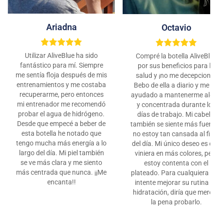
Ariadna
Octavio
Utilizar AliveBlue ha sido
Compré la botella AliveBlue
fantástico para mí. Siempre
por sus beneficios para la
me sentía floja después de mis
salud y ¡no me decepcionó!
entrenamientos y me costaba
Bebo de ella a diario y me h
recuperarme, pero entonces
ayudado a mantenerme aler
mi entrenador me recomendó
y concentrada durante los
probar el agua de hidrógeno.
días de trabajo. Mi cabello
Desde que empecé a beber de
también se siente más fuerte
esta botella he notado que
no estoy tan cansada al fina
tengo mucha más energía a lo
del día. Mi único deseo es qu
largo del día. Mi piel también
viniera en más colores, pero
se ve más clara y me siento
estoy contenta con el
más centrada que nunca. ¡¡Me
plateado. Para cualquiera q
encanta!!
intente mejorar su rutina de
hidratación, diría que merec
la pena probarlo.